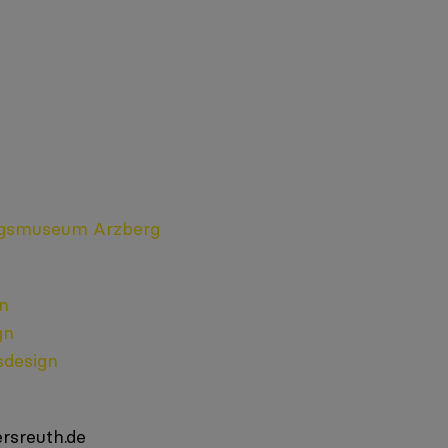
rgsmuseum Arzberg
gn
gn
sdesign
rsreuth.de