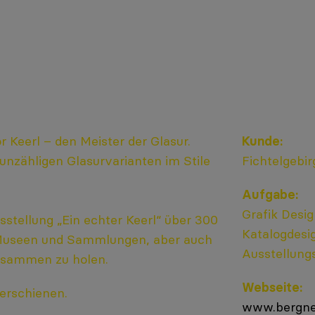
 Keerl – den Meister der Glasur.
Kunde:
 unzähligen Glasurvarianten im Stile
Fichtelgebi
Aufgabe:
Grafik Desi
usstellung „Ein echter Keerl“ über 300
Katalogdesi
 Museen und Sammlungen, aber auch
Ausstellung
usammen zu holen.
Webseite:
 erschienen.
www.bergne